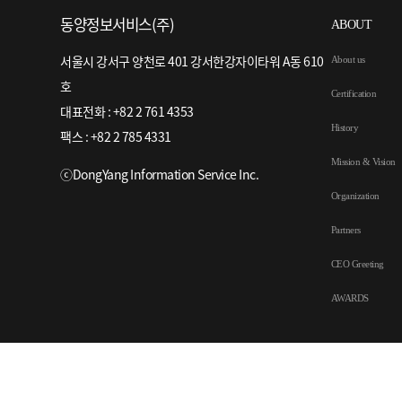
동양정보서비스(주)
ABOUT
서울시 강서구 양천로 401 강서한강자이타워 A동 610
About us
호
Certification
대표전화 : +82 2 761 4353
History
팩스 : +82 2 785 4331
Mission & Vision
ⓒDongYang Information Service Inc.
Organization
Partners
CEO Greeting
AWARDS