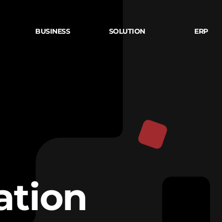
BUSINESS
SOLUTION
ERP
System Intergration
e-potal
Engineering 
ConsultingWeb
e-fc
종합및전문건설 E
Outsourcing
xper-gw
on
Web Service
Smart Operation Portal
RFID
SIMS
g
backup monitoring
ation