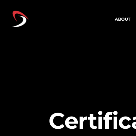
ABOUT
About us
Certification
History
Mission & Visi
Organization
Partners
CEO Greetin
AWARDS
Certific