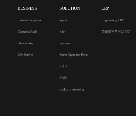
BUSINESS
SOLUTION
ERP
System Intergration
e-potal
Engineering ERP
ConsultingWeb
e-fc
종합및전문건설 ERP
Outsourcing
xper-gw
Web Service
Smart Operation Portal
RFID
SIMS
backup monitoring